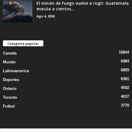
El volcán de Fuego vuelve a rugir: Guatemala
evacúa a cientos...
Ago 4, 2026
Categoría popular
10844
Canada
6984
Mundo
6809
Latinoamerica
6581
Deportes
4502
Ontario
4037
Toronto
3778
Futbol