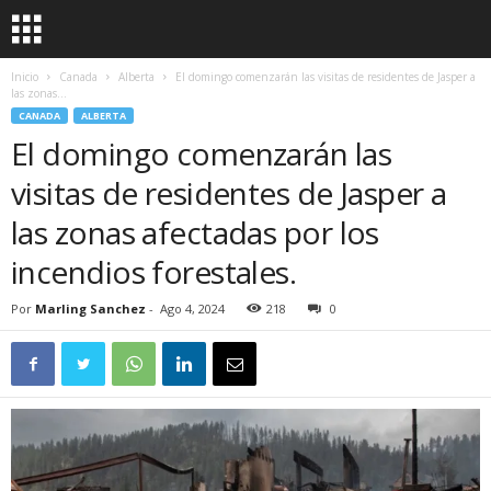
Inicio
Canada
Alberta
El domingo comenzarán las visitas de residentes de Jasper a
las zonas...
CANADA
ALBERTA
El domingo comenzarán las
visitas de residentes de Jasper a
las zonas afectadas por los
incendios forestales.
Por
Marling Sanchez
-
Ago 4, 2024
218
0