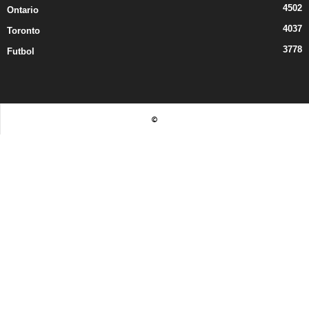
4502
Ontario
4037
Toronto
3778
Futbol
©