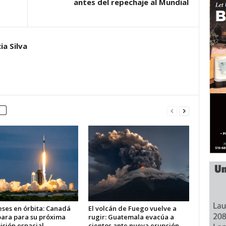
antes del repechaje al Mundial
ia Silva
eses en órbita: Canadá
El volcán de Fuego vuelve a
para para su próxima
rugir: Guatemala evacúa a
isión espacial
cientos ante nueva erupción