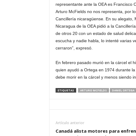
representante ante la OEA es Francisco 
d
Arturo McFields no nos representa, por lo 
Cancillería nicaragüense. En su alegato, 
á
Nicaragua de la OEA pidió a la Cancillería
de otros 20 con un estado de salud delica
escucha y nadie habla, lo intenté varias 
cerraron”, expresó.
En febrero pasado murió en la cárcel el hi
quien ayudó a Ortega en 1974 durante la 
debe morir en la cárcel y menos siendo in
ETIQUETAS
ARTURO MCFIELDS
DANIEL ORTEGA
Artículo anterior
Canadá alista motores para enfren