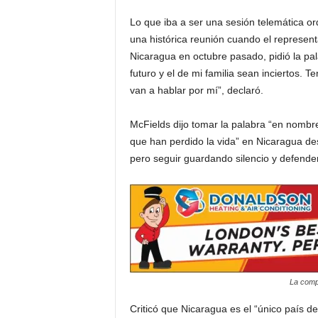
Lo que iba a ser una sesión telemática or
i
una histórica reunión cuando el represen
Nicaragua en octubre pasado, pidió la p
a
futuro y el de mi familia sean inciertos. 
s
van a hablar por mí”, declaró.
p
McFields dijo tomar la palabra “en nomb
que han perdido la vida” en Nicaragua des
a
pero seguir guardando silencio y defender
r
a
l
a
La compa
t
Criticó que Nicaragua es el “único país 