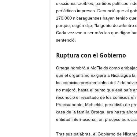
elecciones creíbles, partidos políticos 
i
periódicos impresos. Denunció que el go
170.000 nicaragüenses hayan tenido que h
n
porque, según dijo, “la gente de adentro 
Cada vez van a ser más los que digan bas
o
sentenció.
s
Ruptura con el Gobierno
e
Ortega nombró a McFields como embajado
que el organismo exigiera a Nicaragua la 
n
los comicios presidenciales del 7 de novi
C
no mejoró, hasta el punto que ese país a
reconoció el resultado de los comicios e
a
Precisamente, McFields, periodista de pro
casa de la familia Ortega, era hasta ahora
n
entidad internacional, un proceso burocrá
a
Tras sus palabras, el Gobierno de Nicara