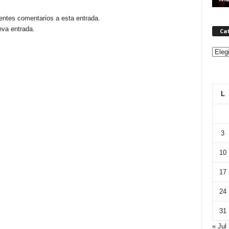
ientes comentarios a esta entrada.
eva entrada.
Ca
Categ
L
3
10
17
24
31
« Jul