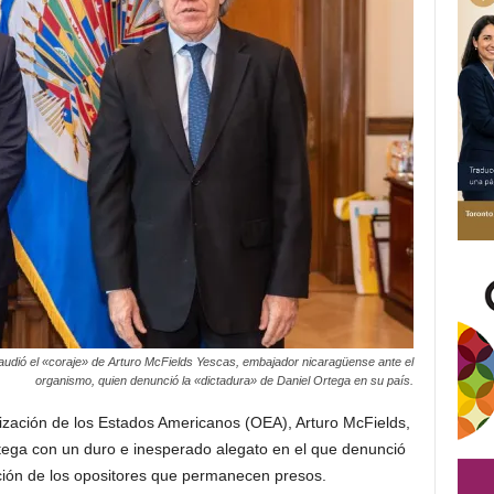
laudió el «coraje» de Arturo McFields Yescas, embajador nicaragüense ante el
organismo, quien denunció la «dictadura» de Daniel Ortega en su país.
zación de los Estados Americanos (OEA), Arturo McFields,
rtega con un duro e inesperado alegato en el que denunció
ración de los opositores que permanecen presos.