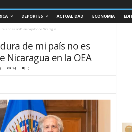
ICA
DEPORTES
ACTUALIDAD
ECONOMIA
EDI
país no es fácil”: embajador de Nicaragua...
adura de mi país no es
de Nicaragua en la OEA
2
74
0