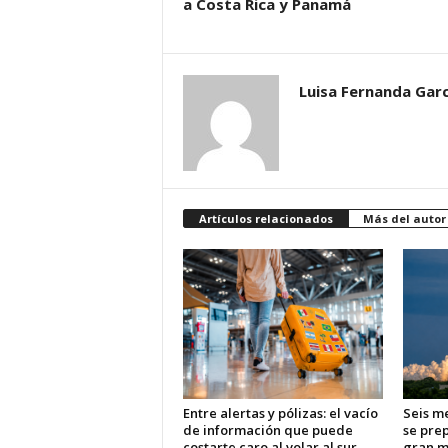
a Costa Rica y Panamá
Luisa Fernanda Garc
Artículos relacionados
Más del autor
Entre alertas y pólizas: el vacío
Seis m
de información que puede
se pre
costarte caro al volar al sur
gran m