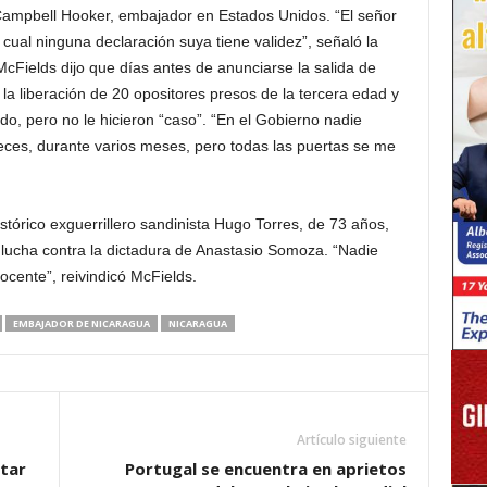
Campbell Hooker, embajador en Estados Unidos. “El señor
cual ninguna declaración suya tiene validez”, señaló la
McFields dijo que días antes de anunciarse la salida de
 la liberación de 20 opositores presos de la tercera edad y
do, pero no le hicieron “caso”. “En el Gobierno nadie
veces, durante varios meses, pero todas las puertas se me
stórico exguerrillero sandinista Hugo Torres, de 73 años,
lucha contra la dictadura de Anastasio Somoza. “Nadie
ocente”, reivindicó McFields.
EMBAJADOR DE NICARAGUA
NICARAGUA
Artículo siguiente
tar
Portugal se encuentra en aprietos