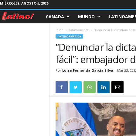
MIÉRCOLES, AGOSTO 5, 2026
CANADA
MUNDO
LATINOAMER
M
a
Inicio
Latinoamerica
“Denunciar la dictadura de mi 
LATINOAMERICA
g
“Denunciar la dict
fácil”: embajador 
a
z
Por
Luisa Fernanda Garcia Silva
-
Mar 23, 202
i
n
e
L