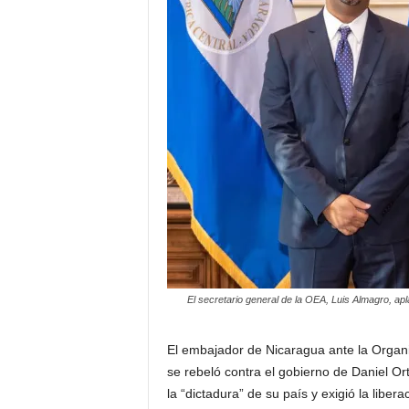
a
t
i
n
o
–
N
o
El secretario general de la OEA, Luis Almagro, ap
t
El embajador de Nicaragua ante la Organi
i
se rebeló contra el gobierno de Daniel O
la “dictadura” de su país y exigió la libe
c