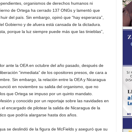
independientes, organismos de derechos humanos ni
bierno de Ortega ha cerrado 137 ONGs y lamentó que
uir del país. Sin embargo, opinó que “hay esperanza”,
del Gobierno y de afuera está cansada de la dictadura.
ta, porque la luz siempre puede más que las tinieblas”,
r ante la OEA en octubre del año pasado, después de
liberación “inmediata” de los opositores presos, de cara a
embre. Sin embargo, la relación entre la OEA y Nicaragua
nunció en noviembre su salida del organismo, que no
n los que Ortega se impuso por un quinto mandato.
fesión y conocido por un reportaje sobre las navidades en
 el encargado de pilotear la salida de Nicaragua de la
tico que podría alargarse hasta dos años.
gua se deslindó de la figura de McFields y aseguró que su