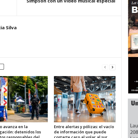
Simpson con un vídeo musical especial
ia Silva
o avanza en la
Entre alertas y pólizas: el vacío
gación: detenidos los
de información que puede
tos responsables del
costarte caro al volar al sur