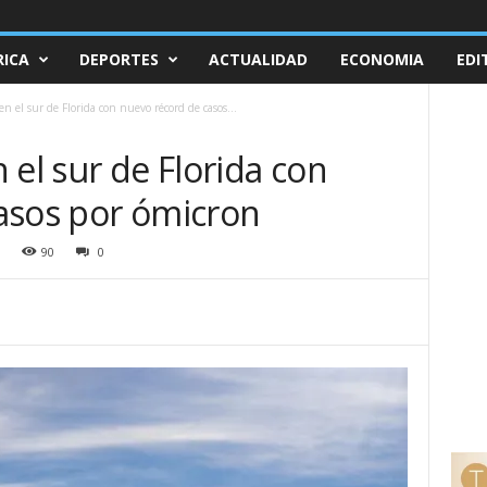
ICA
DEPORTES
ACTUALIDAD
ECONOMIA
EDI
n el sur de Florida con nuevo récord de casos...
 el sur de Florida con
asos por ómicron
90
0