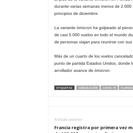
durante varias semanas menos de 2.000 c
d
principios de diciembre.
á
La variante ómicron ha golpeado al perso
de casi 5.000 vuelos en todo el mundo d
de personas viajan para reunirse con sus 
Más de un cuarto de los vuelos cancelad
punto de partida Estados Unidos, donde l
arrollador avance de ómicron.
ETIQUETAS
CANCELACIÓN
COVID-19
FLORIDA
Artículo anterior
Francia registra por primera vez m