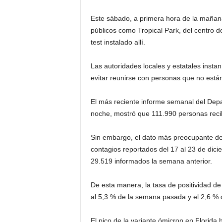
i
Este sábado, a primera hora de la mañana,
públicos como Tropical Park, del centro d
n
test instalado allí.
o
Las autoridades locales y estatales instan
evitar reunirse con personas que no está
s
El más reciente informe semanal del Depa
e
noche, mostró que 111.990 personas reci
n
Sin embargo, el dato más preocupante d
C
contagios reportados del 17 al 23 de dic
29.519 informados la semana anterior.
a
De esta manera, la tasa de positividad de
n
al 5,3 % de la semana pasada y el 2,6 % d
a
El pico de la variante ómicron en Florida