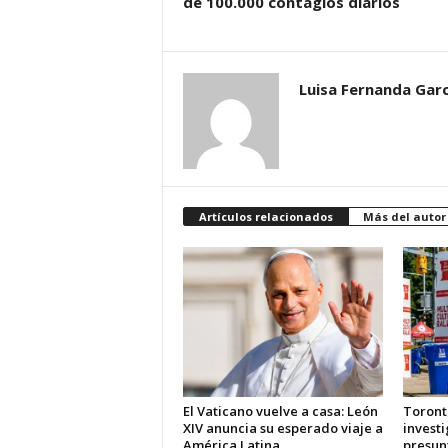
de 100.000 contagios diarios
Luisa Fernanda Garc
Artículos relacionados
Más del autor
El Vaticano vuelve a casa: León
Toront
XIV anuncia su esperado viaje a
investi
América Latina
presun