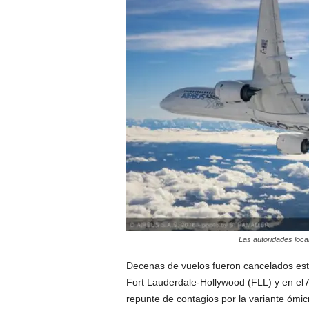
a
t
i
n
o
–
N
o
Las autoridades local
t
Decenas de vuelos fueron cancelados est
i
Fort Lauderdale-Hollywood (FLL) y en el 
repunte de contagios por la variante ómi
c