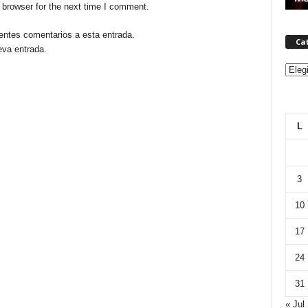
 browser for the next time I comment.
ientes comentarios a esta entrada.
Ca
eva entrada.
Categ
L
3
10
17
24
31
« Jul