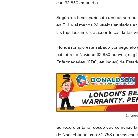
con 32.850 en un día.
i
Según los funcionarios de ambos aeropue
en FLL y al menos 24 vuelos anulados en 
a
las tripulaciones, de acuerdo con la televi
s
Florida rompió este sábado por segundo d
p
este día de Navidad 32.850 nuevos, según
Enfermedades (CDC, en inglés) de Estad
a
r
a
l
La compa
a
Su récord anterior desde que comenzó la 
t
de Nochebuena, con 31.758 nuevos contagio