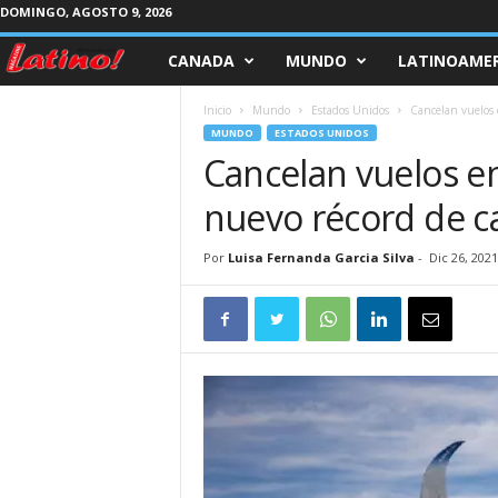
DOMINGO, AGOSTO 9, 2026
CANADA
MUNDO
LATINOAMER
M
a
Inicio
Mundo
Estados Unidos
Cancelan vuelos e
MUNDO
ESTADOS UNIDOS
g
Cancelan vuelos en
nuevo récord de c
a
z
Por
Luisa Fernanda Garcia Silva
-
Dic 26, 2021
i
n
e
L