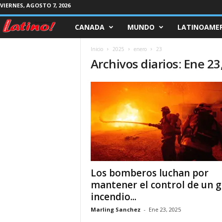
VIERNES, AGOSTO 7, 2026
CANADA
MUNDO
LATINOAMER
M
a
Inicio
2025
enero
23
Archivos diarios: Ene 23
g
a
z
i
n
Los bomberos luchan por
e
mantener el control de un 
incendio...
L
Marling Sanchez
-
Ene 23, 2025