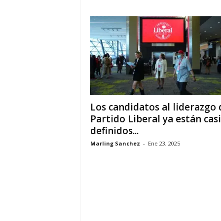
a
t
i
n
o
Los candidatos al liderazgo 
–
Partido Liberal ya están casi
definidos...
N
Marling Sanchez
-
Ene 23, 2025
o
t
i
c