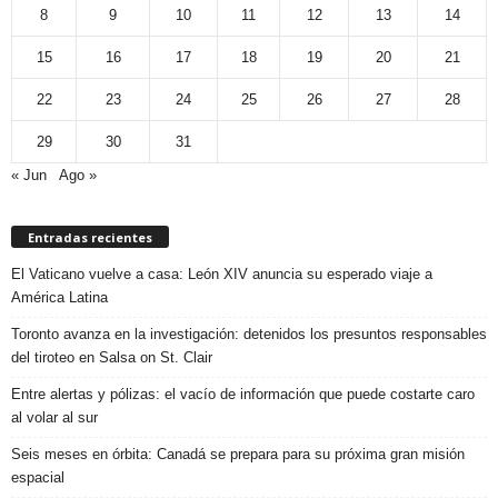
8
9
10
11
12
13
14
15
16
17
18
19
20
21
22
23
24
25
26
27
28
29
30
31
« Jun
Ago »
Entradas recientes
El Vaticano vuelve a casa: León XIV anuncia su esperado viaje a
América Latina
Toronto avanza en la investigación: detenidos los presuntos responsables
del tiroteo en Salsa on St. Clair
Entre alertas y pólizas: el vacío de información que puede costarte caro
al volar al sur
Seis meses en órbita: Canadá se prepara para su próxima gran misión
espacial