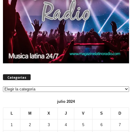
Categorías
Categorías
julio 2024
L
M
X
J
V
S
D
1
2
3
4
5
6
7