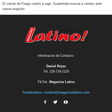
El volcán de Fuego vuelve a rugir: Guatemala evacúa a cientos ante
nueva erupción
Informacion de Contacto:
Daniel Rojas
Tel: 226-724-2125
TikTok:
Magazine Latino
Contáctanos:
contact@magazinelatino.com