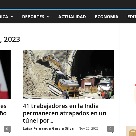
ICA
DEPORTES
ACTUALIDAD
ECONOMIA
EDI
, 2023
tes
41 trabajadores en la India
oño
permanecen atrapados en un
túnel por...
Luisa Fernanda Garcia Silva
-
Nov 20, 2023
0
0