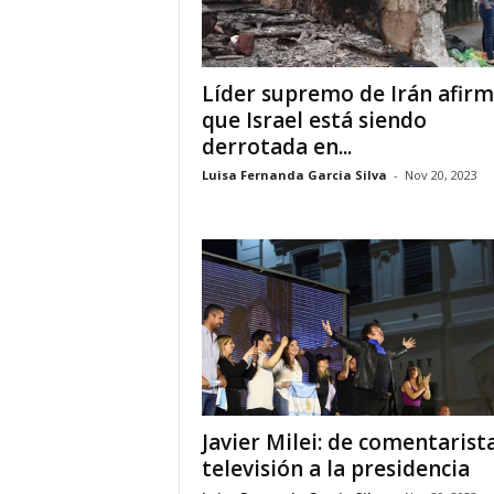
i
Líder supremo de Irán afir
a
que Israel está siendo
s
derrotada en...
Luisa Fernanda Garcia Silva
-
Nov 20, 2023
p
a
r
a
l
a
Javier Milei: de comentarist
televisión a la presidencia
t