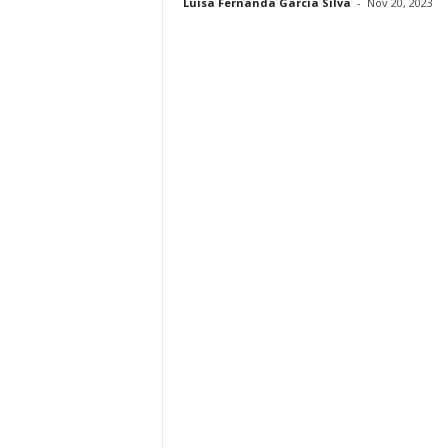
Luisa Fernanda Garcia Silva
-
Nov 20, 2023
i
n
o
s
e
n
C
a
n
a