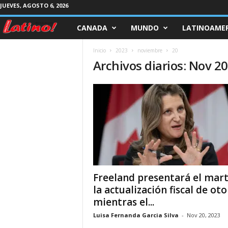
JUEVES, AGOSTO 6, 2026
CANADA
MUNDO
LATINOAMER
M
a
Inicio
2023
noviembre
20
Archivos diarios: Nov 20
g
a
z
i
n
Freeland presentará el mar
e
la actualización fiscal de ot
mientras el...
L
Luisa Fernanda Garcia Silva
-
Nov 20, 2023