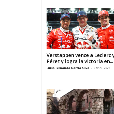
a
t
i
n
o
Verstappen vence a Leclerc 
–
Pérez y logra la victoria en...
N
Luisa Fernanda Garcia Silva
-
Nov 20, 2023
o
t
i
c