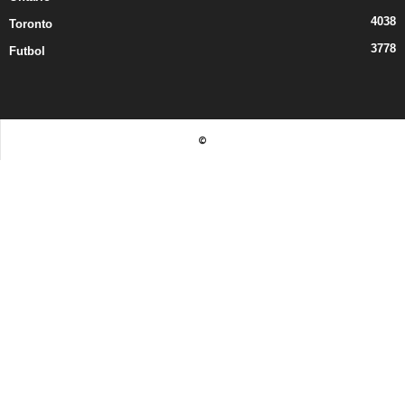
4038
Toronto
3778
Futbol
©