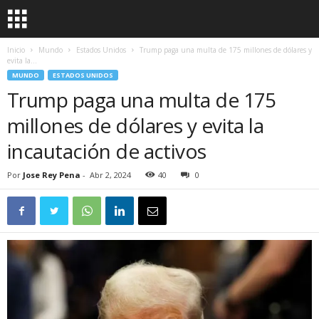
Inicio
Mundo
Estados Unidos
Trump paga una multa de 175 millones de dólares y
evita la...
MUNDO
ESTADOS UNIDOS
Trump paga una multa de 175
millones de dólares y evita la
incautación de activos
Por
Jose Rey Pena
-
Abr 2, 2024
40
0