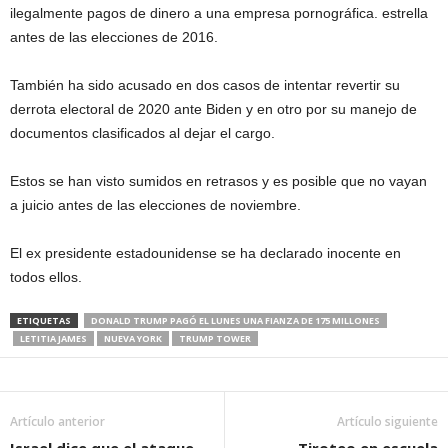
ilegalmente pagos de dinero a una empresa pornográfica. estrella
antes de las elecciones de 2016.
También ha sido acusado en dos casos de intentar revertir su
derrota electoral de 2020 ante Biden y en otro por su manejo de
documentos clasificados al dejar el cargo.
Estos se han visto sumidos en retrasos y es posible que no vayan
a juicio antes de las elecciones de noviembre.
El ex presidente estadounidense se ha declarado inocente en
todos ellos.
ETIQUETAS
DONALD TRUMP PAGÓ EL LUNES UNA FIANZA DE 175 MILLONES
LETITIA JAMES
NUEVA YORK
TRUMP TOWER
Artículo anterior
Artículo siguiente
Israel dice que el ataque
Tiroteo en escuela