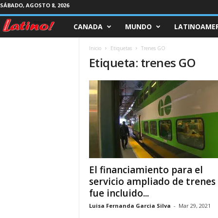
SÁBADO, AGOSTO 8, 2026
CANADA
MUNDO
LATINOAMER
M
a
Inicio
Etiquetas
Trenes GO
Etiqueta: trenes GO
g
a
z
i
n
El financiamiento para el
e
servicio ampliado de trenes
fue incluido...
L
Luisa Fernanda Garcia Silva
-
Mar 29, 2021