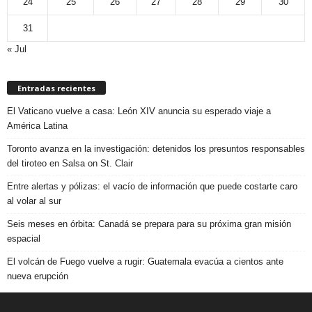
24
25
26
27
28
29
30
31
« Jul
Entradas recientes
El Vaticano vuelve a casa: León XIV anuncia su esperado viaje a
América Latina
Toronto avanza en la investigación: detenidos los presuntos responsables
del tiroteo en Salsa on St. Clair
Entre alertas y pólizas: el vacío de información que puede costarte caro
al volar al sur
Seis meses en órbita: Canadá se prepara para su próxima gran misión
espacial
El volcán de Fuego vuelve a rugir: Guatemala evacúa a cientos ante
nueva erupción