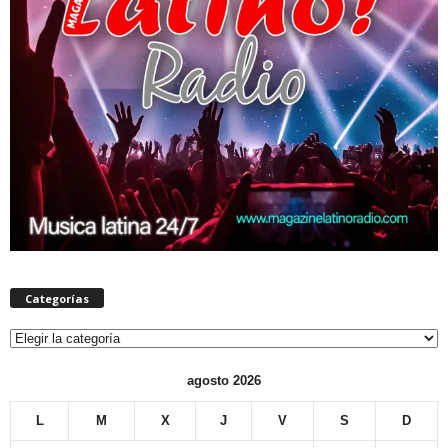
Categorías
Categorías
agosto 2026
L
M
X
J
V
S
D