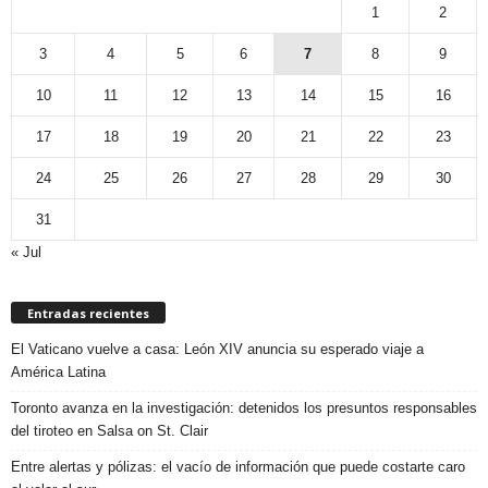
1
2
3
4
5
6
7
8
9
10
11
12
13
14
15
16
17
18
19
20
21
22
23
24
25
26
27
28
29
30
31
« Jul
Entradas recientes
El Vaticano vuelve a casa: León XIV anuncia su esperado viaje a
América Latina
Toronto avanza en la investigación: detenidos los presuntos responsables
del tiroteo en Salsa on St. Clair
Entre alertas y pólizas: el vacío de información que puede costarte caro