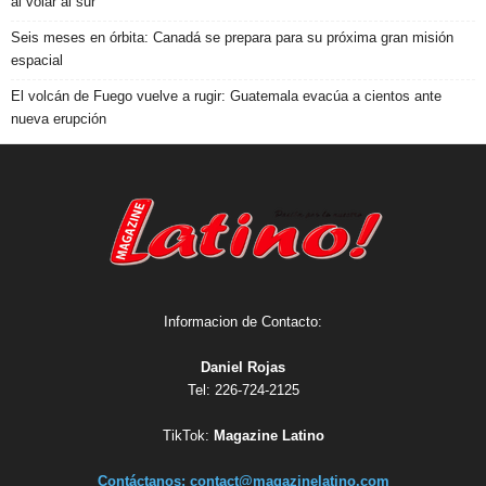
al volar al sur
Seis meses en órbita: Canadá se prepara para su próxima gran misión
espacial
El volcán de Fuego vuelve a rugir: Guatemala evacúa a cientos ante
nueva erupción
Informacion de Contacto:
Daniel Rojas
Tel: 226-724-2125
TikTok:
Magazine Latino
Contáctanos:
contact@magazinelatino.com