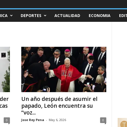
ICA
DEPORTES
ACTUALIDAD
ECONOMIA
EDI
oder
Un año después de asumir el
cas
papado, León encuentra su
“voz...
Jose Rey Pena
-
May 6, 2026
0
0