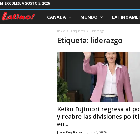
MIÉRCOLES, AGOSTO 5, 2026
CANADA
MUNDO
LATINOAMER
M
a
Inicio
Etiquetas
Liderazgo
Etiqueta: liderazgo
g
a
z
i
n
Keiko Fujimori regresa al p
e
y reabre las divisiones políti
en...
L
Jose Rey Pena
-
Jun 25, 2026