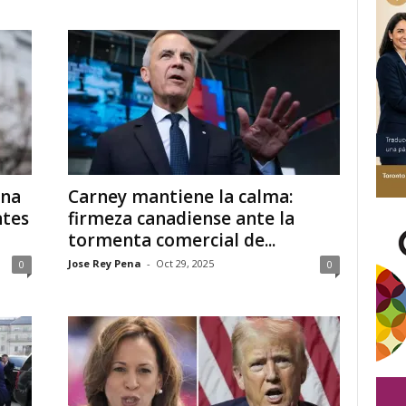
una
Carney mantiene la calma:
ntes
firmeza canadiense ante la
tormenta comercial de...
Jose Rey Pena
-
Oct 29, 2025
0
0