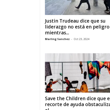
i
Justin Trudeau dice que su
a
liderazgo no está en peligro
s
mientras...
Marling Sanchez
-
Oct 23, 2024
p
a
r
a
l
a
Save the Children dice que e
recorte de ayuda obstaculiz
t