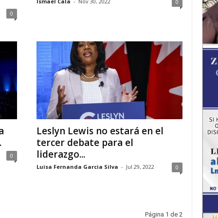
Ismael Cala
-
Nov 30, 2022
0
0
a
Leslyn Lewis no estará en el
.
tercer debate para el
liderazgo...
0
Luisa Fernanda Garcia Silva
-
Jul 29, 2022
0
Página 1 de 2