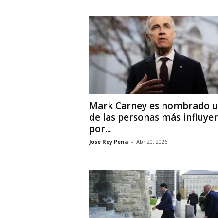
a
t
i
n
o
Mark Carney es nombrado 
–
de las personas más influye
por...
N
Jose Rey Pena
-
Abr 20, 2026
o
t
i
c