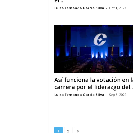
el...
Luisa Fernanda Garcia Silva
-
Oct 1, 2023
i
n
o
s
e
n
Así funciona la votación en l
carrera por el liderazgo del..
C
Luisa Fernanda Garcia Silva
-
Sep 8, 2022
a
n
a
1
2