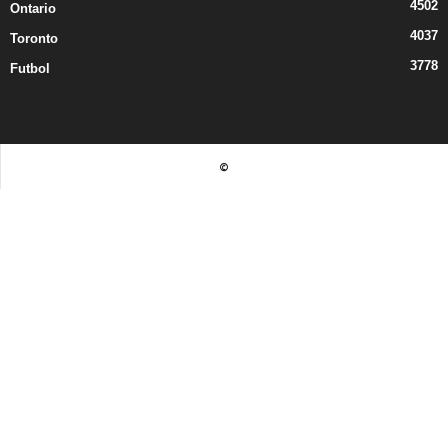
4502
Ontario
4037
Toronto
3778
Futbol
©