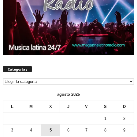
Categorías
Categorías
agosto 2026
L
M
X
J
V
S
D
1
2
3
4
5
6
7
8
9