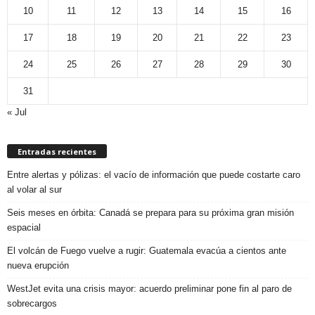
10
11
12
13
14
15
16
17
18
19
20
21
22
23
24
25
26
27
28
29
30
31
« Jul
Entradas recientes
Entre alertas y pólizas: el vacío de información que puede costarte caro
al volar al sur
Seis meses en órbita: Canadá se prepara para su próxima gran misión
espacial
El volcán de Fuego vuelve a rugir: Guatemala evacúa a cientos ante
nueva erupción
WestJet evita una crisis mayor: acuerdo preliminar pone fin al paro de
sobrecargos