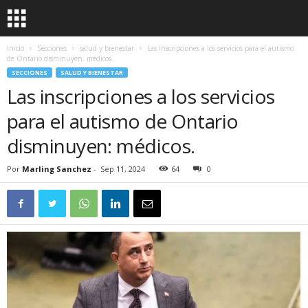
Inicio
Secciones
salud y bienestar
Las inscripciones a los servicios para el autismo
de Ontario disminuyen: médicos.
SECCIONES
SALUD Y BIENESTAR
Las inscripciones a los servicios
para el autismo de Ontario
disminuyen: médicos.
Por
Marling Sanchez
-
Sep 11, 2024
64
0