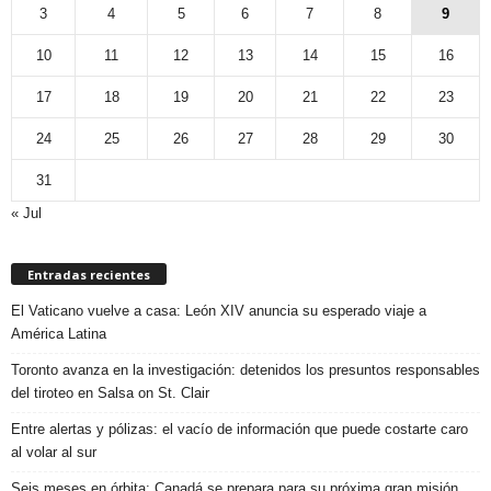
3
4
5
6
7
8
9
10
11
12
13
14
15
16
17
18
19
20
21
22
23
24
25
26
27
28
29
30
31
« Jul
Entradas recientes
El Vaticano vuelve a casa: León XIV anuncia su esperado viaje a
América Latina
Toronto avanza en la investigación: detenidos los presuntos responsables
del tiroteo en Salsa on St. Clair
Entre alertas y pólizas: el vacío de información que puede costarte caro
al volar al sur
Seis meses en órbita: Canadá se prepara para su próxima gran misión