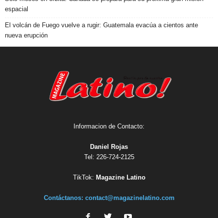
espacial
El volcán de Fuego vuelve a rugir: Guatemala evacúa a cientos ante
nueva erupción
Informacion de Contacto:
Daniel Rojas
Tel: 226-724-2125
TikTok:
Magazine Latino
Contáctanos:
contact@magazinelatino.com