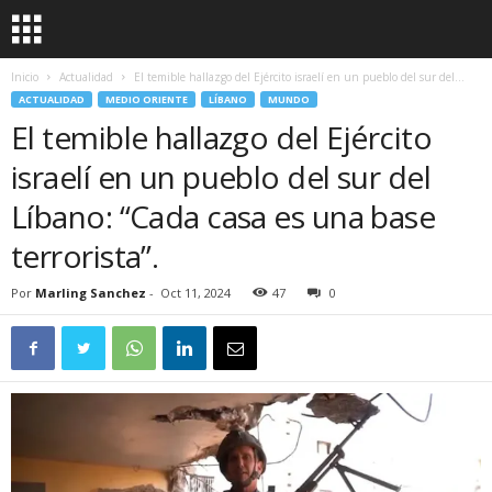
Inicio
Actualidad
El temible hallazgo del Ejército israelí en un pueblo del sur del...
ACTUALIDAD
MEDIO ORIENTE
LÍBANO
MUNDO
El temible hallazgo del Ejército
israelí en un pueblo del sur del
Líbano: “Cada casa es una base
terrorista”.
Por
Marling Sanchez
-
Oct 11, 2024
47
0