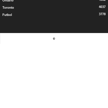
Ontario
4037
Toronto
3778
Futbol
©