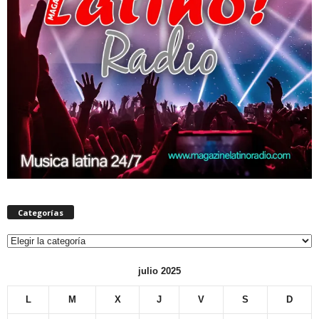
Categorías
Categorías
julio 2025
L
M
X
J
V
S
D