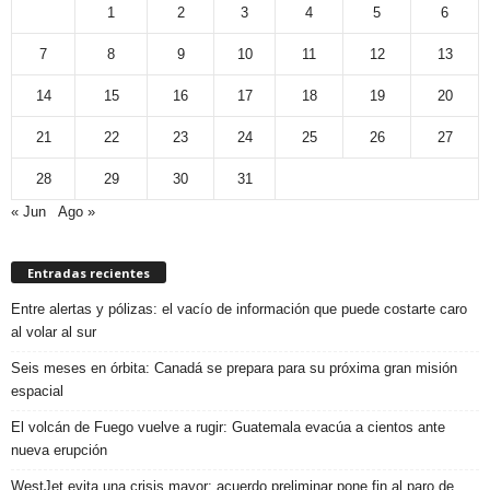
1
2
3
4
5
6
7
8
9
10
11
12
13
14
15
16
17
18
19
20
21
22
23
24
25
26
27
28
29
30
31
« Jun
Ago »
Entradas recientes
Entre alertas y pólizas: el vacío de información que puede costarte caro
al volar al sur
Seis meses en órbita: Canadá se prepara para su próxima gran misión
espacial
El volcán de Fuego vuelve a rugir: Guatemala evacúa a cientos ante
nueva erupción
WestJet evita una crisis mayor: acuerdo preliminar pone fin al paro de