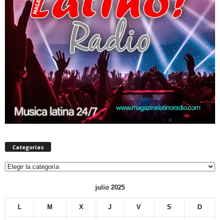
Categorías
Categorías
julio 2025
L
M
X
J
V
S
D