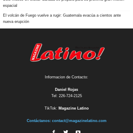
espacial
El volcán de Fuego vuelve a rugir: Guatemala evacúa a cientos ante
nueva erupción
Informacion de Contacto:
Daniel Rojas
Tel: 226-724-2125
TikTok:
Magazine Latino
Contáctanos:
contact@magazinelatino.com