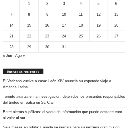
1
2
3
4
5
6
7
8
9
10
11
12
13
14
15
16
17
18
19
20
21
22
23
24
25
26
27
28
29
30
31
« Jun
Ago »
Entradas recientes
El Vaticano vuelve a casa: León XIV anuncia su esperado viaje a
América Latina
Toronto avanza en la investigación: detenidos los presuntos responsables
del tiroteo en Salsa on St. Clair
Entre alertas y pólizas: el vacío de información que puede costarte caro
al volar al sur
Seis meses en órbita: Canadá se prepara para su próxima gran misión