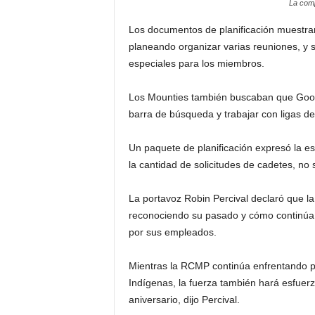
La comp
i
Los documentos de planificación muestran
planeando organizar varias reuniones, y 
n
especiales para los miembros.
o
Los Mounties también buscaban que Goog
s
barra de búsqueda y trabajar con ligas d
e
Un paquete de planificación expresó la e
la cantidad de solicitudes de cadetes, no 
n
La portavoz Robin Percival declaró que la
C
reconociendo su pasado y cómo continúa 
por sus empleados.
a
Mientras la RCMP continúa enfrentando pr
n
Indígenas, la fuerza también hará esfuerz
a
aniversario, dijo Percival.