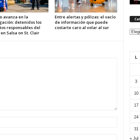
o avanza en la
Entre alertas y pólizas: el vacío
Ca
gación: detenidos los
de información que puede
tos responsables del
costarte caro al volar al sur
Categ
 en Salsa on St. Clair
L
3
10
17
24
31
« Jul