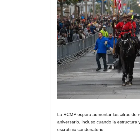
a
t
i
n
o
–
N
o
t
La RCMP espera aumentar las cifras de 
aniversario, incluso cuando la estructura 
i
escrutinio condenatorio.
c