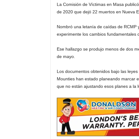
La Comisión de Víctimas en Masa publicó s
i
de 2020 que dejó 22 muertos en Nueva E
a
Nombró una letanía de caídas de RCMP y 
experimente los cambios fundamentales qu
s
Ese hallazgo se produjo menos de dos mes
p
de mayo.
a
Los documentos obtenidos bajo las leyes 
Mounties han estado planeando marcar el
r
que no están ajustando esos planes a la lu
a
l
a
t