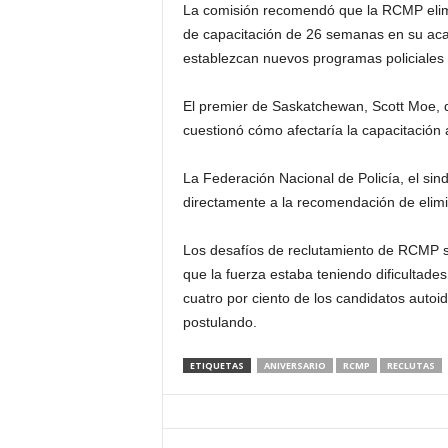
La comisión recomendó que la RCMP elim
de capacitación de 26 semanas en su acad
establezcan nuevos programas policiales ba
El premier de Saskatchewan, Scott Moe, d
cuestionó cómo afectaría la capacitación 
La Federación Nacional de Policía, el sin
directamente a la recomendación de elim
Los desafíos de reclutamiento de RCMP s
que la fuerza estaba teniendo dificultade
cuatro por ciento de los candidatos auto
postulando.
ETIQUETAS
ANIVERSARIO
RCMP
RECLUTAS