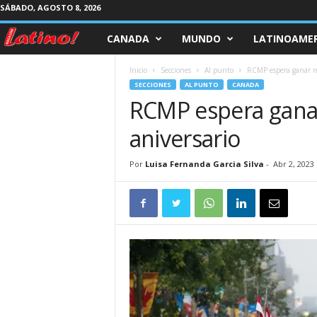
SÁBADO, AGOSTO 8, 2026
CANADA
MUNDO
LATINOAMER
M
a
Inicio
Secciones
Al punto
RCMP espera ganar re
SECCIONES
AL PUNTO
CANADA
g
RCMP espera ganar
aniversario
a
z
Por
Luisa Fernanda Garcia Silva
-
Abr 2, 2023
i
n
e
L