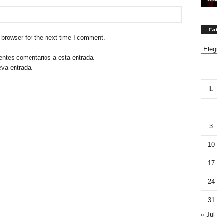
Ca
 browser for the next time I comment.
Categ
ientes comentarios a esta entrada.
eva entrada.
L
3
10
17
24
31
« Jul