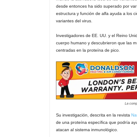
desde entonces ha sido superado por varia
i
estructura y función de alfa ayuda a los 
variantes del virus.
a
Investigadores de EE. UU. y el Reino Unid
s
cuerpo humano y descubrieron que las mut
centradas en la proteína de pico.
p
a
r
a
La compa
l
Su investigación, descrita en la revista
Nat
a
de una proteína específica que podría ayu
atacan al sistema inmunológico.
t