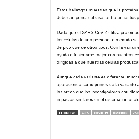
d
Estos hallazgos muestran que la proteína 
deberían pensar al diseñar tratamientos 
á
Dado que el SARS-CoV-2 utiliza proteínas 
las células de una persona, a menudo se 
de pico que de otros tipos. Con la variant
ayuda a fusionarse mejor con nuestras cé
dirigidas a que nuestras células produzca
Aunque cada variante es diferente, mucha
apareciendo como primos de la variante a
las áreas que los investigadores estudiaro
impactos similares en el sistema inmunoló
ETIQUETAS
ALFA
COVID-19
ÓMICRON
VAR