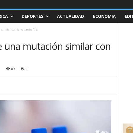
ICA
DEPORTES
ACTUALIDAD
ECONOMIA
EDI
imilar con la variante Alfa
una mutación similar con
89
0