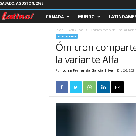
SÁBADO, AGOSTO 8, 2026
CANADA
MUNDO
LATINOAMER
M
a
Inicio
Actualidad
Ómicron comparte una mutación s
ACTUALIDAD
g
Ómicron comparte 
la variante Alfa
a
z
Por
Luisa Fernanda Garcia Silva
-
Dic 26, 2021
i
n
e
L