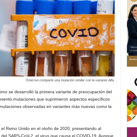
Ómicron comparte una mutación similar con la variante Alfa.
ómo se desarrolló la primera variante de preocupación del
resentó mutaciones que suprimieron aspectos específicos
s mutaciones observadas en variantes más nuevas como la
n el Reino Unido en el otoño de 2020, presentando al
s del SARS-CoV-2, el virus que causa el COVID-19. Aunque