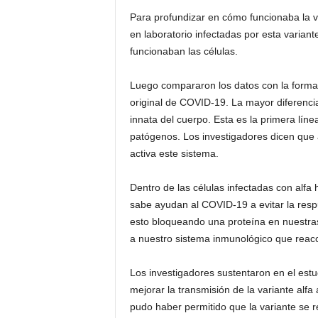
Para profundizar en cómo funcionaba la va
i
en laboratorio infectadas por esta varian
funcionaban las células.
n
o
Luego compararon los datos con la forma 
original de COVID-19. La mayor diferenci
s
innata del cuerpo. Esta es la primera líne
patógenos. Los investigadores dicen que a
e
activa este sistema.
n
Dentro de las células infectadas con alfa 
sabe ayudan al COVID-19 a evitar la respu
C
esto bloqueando una proteína en nuestras
a nuestro sistema inmunológico que reac
a
n
Los investigadores sustentaron en el estu
mejorar la transmisión de la variante alf
a
pudo haber permitido que la variante se r