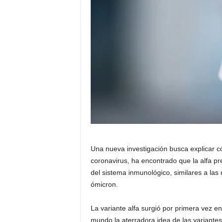
a
t
i
n
o
–
N
Una nueva investigación busca explicar c
o
coronavirus, ha encontrado que la alfa p
del sistema inmunológico, similares a la
t
ómicron.
i
La variante alfa surgió por primera vez e
c
mundo la aterradora idea de las variante