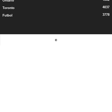
Ontario
4037
Toronto
3778
Futbol
©