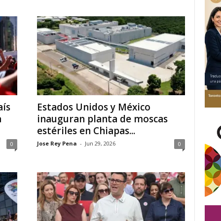
aís
Estados Unidos y México
a
inauguran planta de moscas
estériles en Chiapas...
Jose Rey Pena
-
Jun 29, 2026
0
0