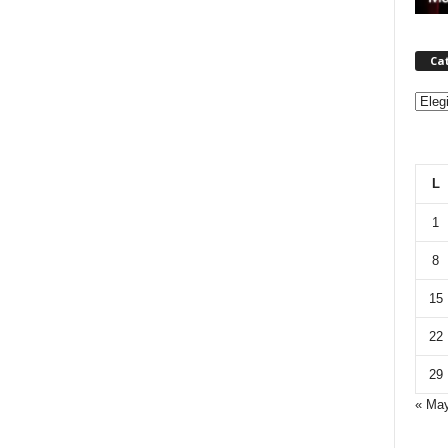
Ca
Categ
L
1
8
15
22
29
« Ma