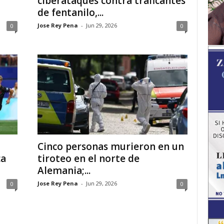
ciberataques contra traficantes
de fentanilo,...
Jose Rey Pena
-
Jun 29, 2026
0
0
Cinco personas murieron en un
ca
tiroteo en el norte de
Alemania;...
Jose Rey Pena
-
Jun 29, 2026
0
0