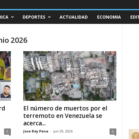
ICA
DEPORTES
ACTUALIDAD
ECONOMIA
EDI
nio 2026
rd
El número de muertos por el
terremoto en Venezuela se
acerca...
Jose Rey Pena
-
Jun 29, 2026
0
0