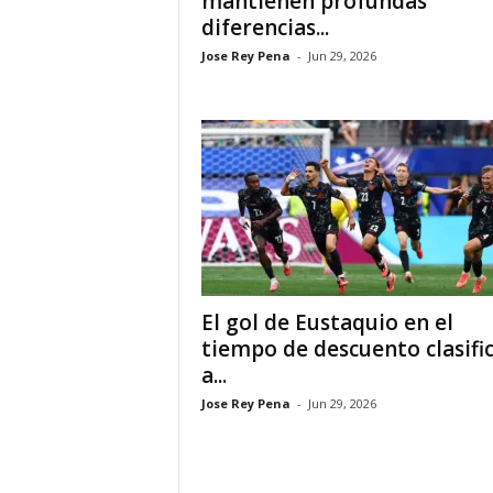
mantienen profundas
diferencias...
i
Jose Rey Pena
-
Jun 29, 2026
n
o
s
e
n
El gol de Eustaquio en el
C
tiempo de descuento clasifi
a...
a
Jose Rey Pena
-
Jun 29, 2026
n
a