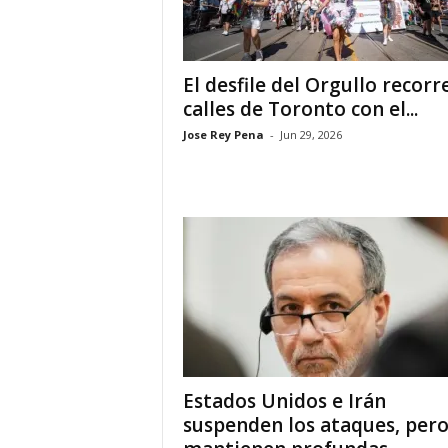
i
El desfile del Orgullo recorre
a
calles de Toronto con el...
s
Jose Rey Pena
-
Jun 29, 2026
p
a
r
a
l
a
Estados Unidos e Irán
suspenden los ataques, per
t