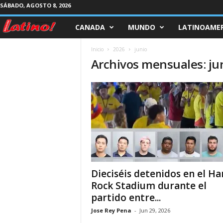
SÁBADO, AGOSTO 8, 2026
CANADA
MUNDO
LATINOAMER
M
a
Inicio
2026
junio
Archivos mensuales: ju
g
a
z
i
n
Dieciséis detenidos en el Ha
e
Rock Stadium durante el
partido entre...
L
Jose Rey Pena
-
Jun 29, 2026