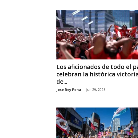
a
t
i
n
o
Los aficionados de todo el p
–
celebran la histórica victori
de...
N
Jose Rey Pena
-
Jun 29, 2026
o
t
i
c