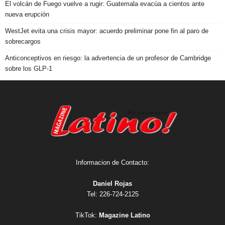
El volcán de Fuego vuelve a rugir: Guatemala evacúa a cientos ante
nueva erupción
WestJet evita una crisis mayor: acuerdo preliminar pone fin al paro de
sobrecargos
Anticonceptivos en riesgo: la advertencia de un profesor de Cambridge
sobre los GLP-1
Informacion de Contacto:
Daniel Rojas
Tel: 226-724-2125
TikTok:
Magazine Latino