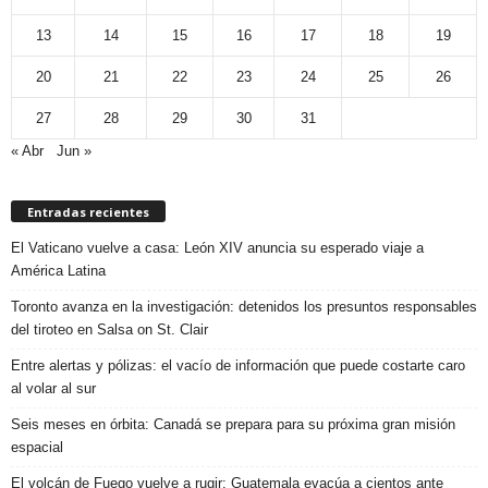
13
14
15
16
17
18
19
20
21
22
23
24
25
26
27
28
29
30
31
« Abr
Jun »
Entradas recientes
El Vaticano vuelve a casa: León XIV anuncia su esperado viaje a
América Latina
Toronto avanza en la investigación: detenidos los presuntos responsables
del tiroteo en Salsa on St. Clair
Entre alertas y pólizas: el vacío de información que puede costarte caro
al volar al sur
Seis meses en órbita: Canadá se prepara para su próxima gran misión
espacial
El volcán de Fuego vuelve a rugir: Guatemala evacúa a cientos ante