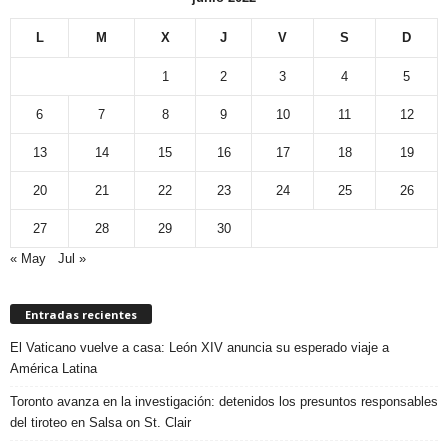
L
M
X
J
V
S
D
1
2
3
4
5
6
7
8
9
10
11
12
13
14
15
16
17
18
19
20
21
22
23
24
25
26
27
28
29
30
« May
Jul »
Entradas recientes
El Vaticano vuelve a casa: León XIV anuncia su esperado viaje a
América Latina
Toronto avanza en la investigación: detenidos los presuntos responsables
del tiroteo en Salsa on St. Clair