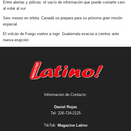
Entre alertas y pólizas: el vacío de información que puede costarte caro
al volar al sur
Seis meses en órbita: Canadá se prepara para su próxima gran misión
espacial
El volcán de Fuego vuelve a rugir: Guatemala evacúa a cientos ante
nueva erupción
Informacion de Contacto:
Daniel Rojas
Tel: 226-724-2125
TikTok:
Magazine Latino