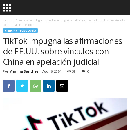
Inicio
Ciencia y tecnología
TikTok impugna las afirmaciones de EE.UU. sobre vínculos
con China en apelación...
CIENCIA Y TECNOLOGÍA
TikTok impugna las afirmaciones
de EE.UU. sobre vínculos con
China en apelación judicial
Por
Marling Sanchez
-
Ago 16, 2024
38
0