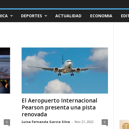
ICA
DEPORTES
ACTUALIDAD
ECONOMIA
EDI
El Aeropuerto Internacional
Pearson presenta una pista
renovada
Luisa Fernanda Garcia Silva
-
Nov 21, 2022
0
0