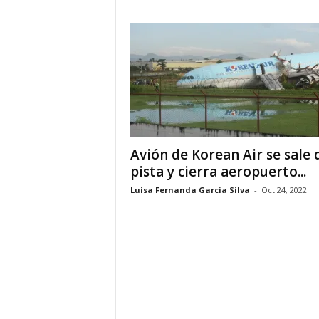
a
t
i
n
o
Avión de Korean Air se sale 
–
pista y cierra aeropuerto...
N
Luisa Fernanda Garcia Silva
-
Oct 24, 2022
o
t
i
c