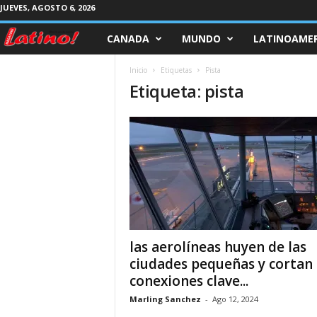
JUEVES, AGOSTO 6, 2026
CANADA
MUNDO
LATINOAMER
M
a
Inicio
Etiquetas
Pista
Etiqueta: pista
g
a
z
i
n
las aerolíneas huyen de las
e
ciudades pequeñas y cortan
conexiones clave...
L
Marling Sanchez
-
Ago 12, 2024