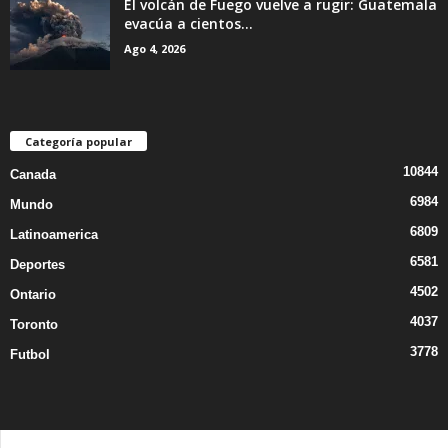
El volcán de Fuego vuelve a rugir: Guatemala
evacúa a cientos...
Ago 4, 2026
Categoría popular
10844
Canada
6984
Mundo
6809
Latinoamerica
6581
Deportes
4502
Ontario
4037
Toronto
3778
Futbol