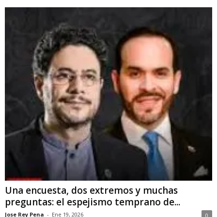
Una encuesta, dos extremos y muchas
preguntas: el espejismo temprano de...
Jose Rey Pena
-
Ene 19, 2026
0