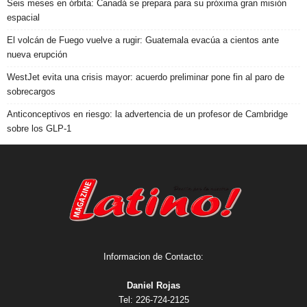
Seis meses en órbita: Canadá se prepara para su próxima gran misión
espacial
El volcán de Fuego vuelve a rugir: Guatemala evacúa a cientos ante
nueva erupción
WestJet evita una crisis mayor: acuerdo preliminar pone fin al paro de
sobrecargos
Anticonceptivos en riesgo: la advertencia de un profesor de Cambridge
sobre los GLP-1
Informacion de Contacto:
Daniel Rojas
Tel: 226-724-2125