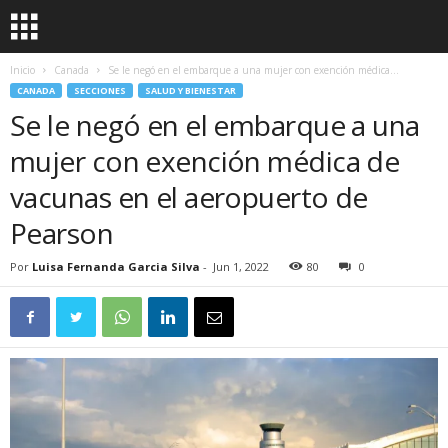
Inicio
Canada
Se le negó en el embarque a una mujer con exención médica...
CANADA
SECCIONES
SALUD Y BIENESTAR
Se le negó en el embarque a una
mujer con exención médica de
vacunas en el aeropuerto de
Pearson
Por
Luisa Fernanda Garcia Silva
-
Jun 1, 2022
80
0