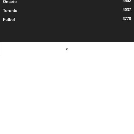
4502
Ontario
4037
Toronto
3778
Futbol
©