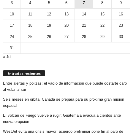
3
4
5
6
7
8
9
10
11
12
13
14
15
16
17
18
19
20
21
22
23
24
25
26
27
28
29
30
31
« Jul
Entradas recientes
Entre alertas y pólizas: el vacío de información que puede costarte caro
al volar al sur
Seis meses en órbita: Canadá se prepara para su próxima gran misión
espacial
El volcán de Fuego vuelve a rugir: Guatemala evacúa a cientos ante
nueva erupción
WestJet evita una crisis mayor: acuerdo preliminar pone fin al paro de