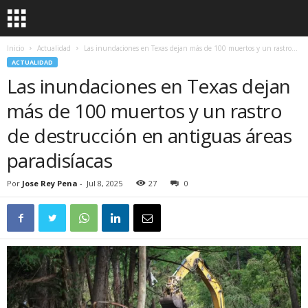
Inicio
Actualidad
Las inundaciones en Texas dejan más de 100 muertos y un rastro...
ACTUALIDAD
Las inundaciones en Texas dejan
más de 100 muertos y un rastro
de destrucción en antiguas áreas
paradisíacas
Por
Jose Rey Pena
-
Jul 8, 2025
27
0