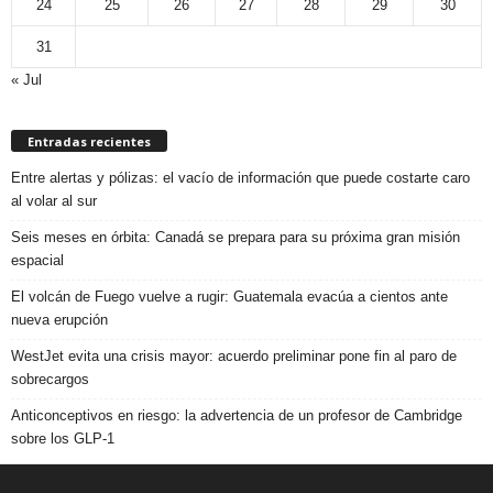
24
25
26
27
28
29
30
31
« Jul
Entradas recientes
Entre alertas y pólizas: el vacío de información que puede costarte caro
al volar al sur
Seis meses en órbita: Canadá se prepara para su próxima gran misión
espacial
El volcán de Fuego vuelve a rugir: Guatemala evacúa a cientos ante
nueva erupción
WestJet evita una crisis mayor: acuerdo preliminar pone fin al paro de
sobrecargos
Anticonceptivos en riesgo: la advertencia de un profesor de Cambridge
sobre los GLP-1