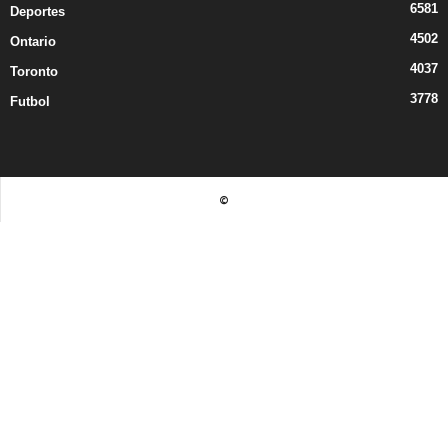
6581
Deportes
4502
Ontario
4037
Toronto
3778
Futbol
©