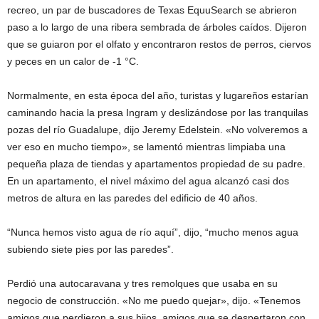
recreo, un par de buscadores de Texas EquuSearch se abrieron
paso a lo largo de una ribera sembrada de árboles caídos. Dijeron
que se guiaron por el olfato y encontraron restos de perros, ciervos
y peces en un calor de -1 °C.
Normalmente, en esta época del año, turistas y lugareños estarían
caminando hacia la presa Ingram y deslizándose por las tranquilas
pozas del río Guadalupe, dijo Jeremy Edelstein. «No volveremos a
ver eso en mucho tiempo», se lamentó mientras limpiaba una
pequeña plaza de tiendas y apartamentos propiedad de su padre.
En un apartamento, el nivel máximo del agua alcanzó casi dos
metros de altura en las paredes del edificio de 40 años.
“Nunca hemos visto agua de río aquí”, dijo, “mucho menos agua
subiendo siete pies por las paredes”.
Perdió una autocaravana y tres remolques que usaba en su
negocio de construcción. «No me puedo quejar», dijo. «Tenemos
amigos que perdieron a sus hijos, amigos que se despertaron con