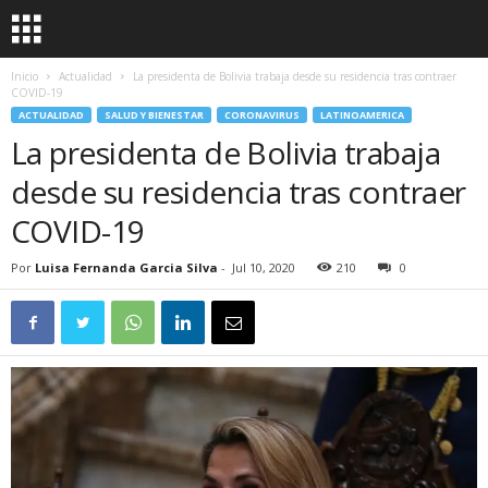
Inicio
Actualidad
La presidenta de Bolivia trabaja desde su residencia tras contraer
COVID-19
ACTUALIDAD
SALUD Y BIENESTAR
CORONAVIRUS
LATINOAMERICA
La presidenta de Bolivia trabaja
desde su residencia tras contraer
COVID-19
Por
Luisa Fernanda Garcia Silva
-
Jul 10, 2020
210
0