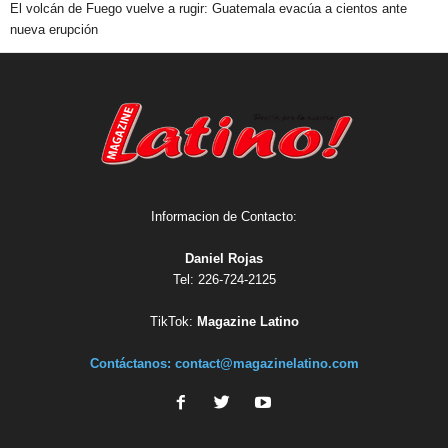
El volcán de Fuego vuelve a rugir: Guatemala evacúa a cientos ante
nueva erupción
Informacion de Contacto:
Daniel Rojas
Tel: 226-724-2125
TikTok:
Magazine Latino
Contáctanos:
contact@magazinelatino.com