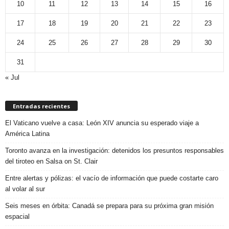
10
11
12
13
14
15
16
17
18
19
20
21
22
23
24
25
26
27
28
29
30
31
« Jul
Entradas recientes
El Vaticano vuelve a casa: León XIV anuncia su esperado viaje a
América Latina
Toronto avanza en la investigación: detenidos los presuntos responsables
del tiroteo en Salsa on St. Clair
Entre alertas y pólizas: el vacío de información que puede costarte caro
al volar al sur
Seis meses en órbita: Canadá se prepara para su próxima gran misión
espacial