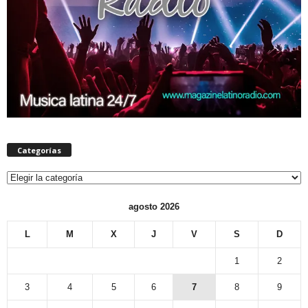
Categorías
Categorías
agosto 2026
L
M
X
J
V
S
D
1
2
3
4
5
6
7
8
9