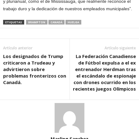
y plurianual, como el de Mississauga, que realmente reconoce el
trabajo duro y la dedicación de nuestros empleados municipales”.
ETIQUETAS
BRAMPTON
CANADÁ
HUELGA
Artículo anterior
Artículo siguiente
Los designados de Trump
La Federación Canadiense
criticaron a Trudeau y
de Fútbol expulsa a el ex
advirtieron sobre
entrenador Herdman tras
problemas fronterizos con
el escándalo de espionaje
Canadá.
con drones ocurrido en los
recientes juegos Olímpicos
Marling Sanchez