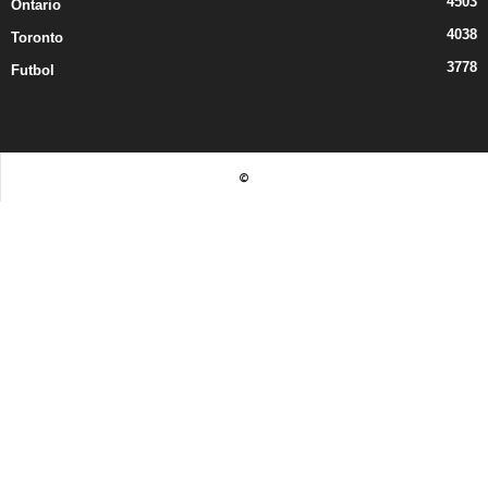
4503
Ontario
4038
Toronto
3778
Futbol
©