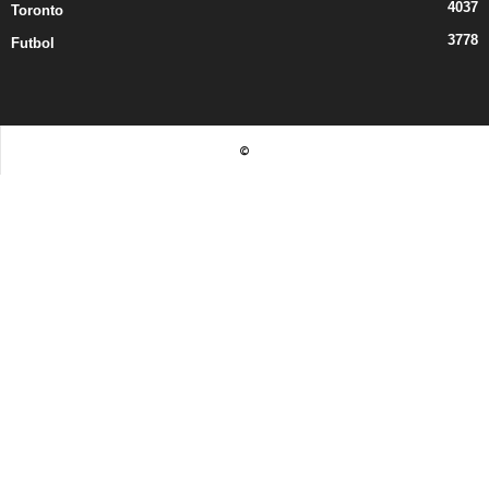
4037
Toronto
3778
Futbol
©