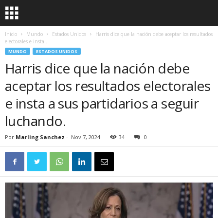
Inicio
Mundo
Estados Unidos
Harris dice que la nación debe aceptar los resultados
electorales e insta...
MUNDO
ESTADOS UNIDOS
Harris dice que la nación debe
aceptar los resultados electorales
e insta a sus partidarios a seguir
luchando.
Por
Marling Sanchez
-
Nov 7, 2024
34
0