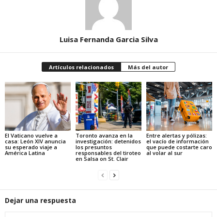
Luisa Fernanda Garcia Silva
Artículos relacionados
Más del autor
El Vaticano vuelve a
Toronto avanza en la
Entre alertas y pólizas:
casa: León XIV anuncia
investigación: detenidos
el vacío de información
su esperado viaje a
los presuntos
que puede costarte caro
América Latina
responsables del tiroteo
al volar al sur
en Salsa on St. Clair
Dejar una respuesta