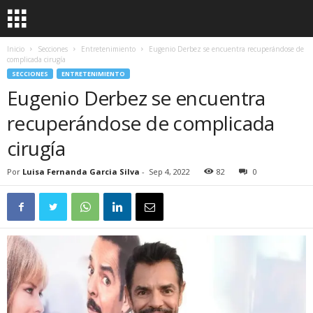
Inicio
Secciones
Entretenimiento
Eugenio Derbez se encuentra recuperándose de
complicada cirugía
SECCIONES
ENTRETENIMIENTO
Eugenio Derbez se encuentra
recuperándose de complicada
cirugía
Por
Luisa Fernanda Garcia Silva
-
Sep 4, 2022
82
0