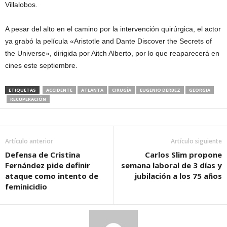
Villalobos.
A pesar del alto en el camino por la intervención quirúrgica, el actor
ya grabó la película «Aristotle and Dante Discover the Secrets of
the Universe», dirigida por Aitch Alberto, por lo que reaparecerá en
cines este septiembre.
ETIQUETAS
ACCIDENTE
ATLANTA
CIRUGÍA
EUGENIO DERBEZ
GEORGIA
RECUPERACIÓN
Artículo anterior
Artículo siguiente
Defensa de Cristina
Carlos Slim propone
Fernández pide definir
semana laboral de 3 días y
ataque como intento de
jubilación a los 75 años
feminicidio