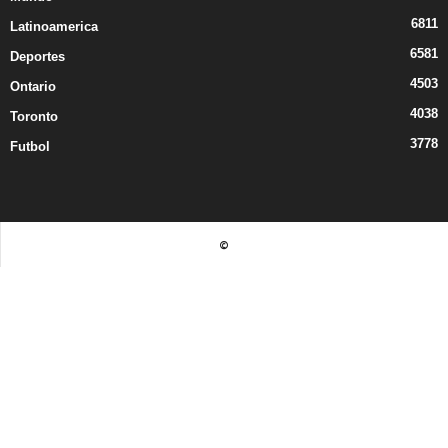
6811
Latinoamerica
6581
Deportes
4503
Ontario
4038
Toronto
3778
Futbol
©