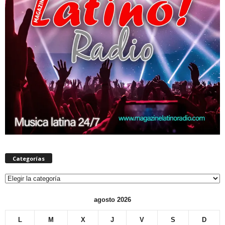
Categorías
Categorías
agosto 2026
L
M
X
J
V
S
D