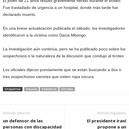
El joven de 21 años resultó gravemente herido durante el tiroteo.
Fue trasladado de urgencia a un hospital, donde más tarde fue
declarado muerto.
En una breve actualización publicada el sábado, los investigadores
identificaron a la víctima como Dacia Mbongo.
La investigación aún continúa, pero se ha publicado poco sobre los
sospechosos o la naturaleza de la discusión que condujo al tiroteo.
Los oficiales dijeron previamente que se están buscando a dos o
tres sospechosos varones que visten ropa oscura.
ETIQUETAS
POLICIA
TORONTO
VÍCTIMA
Artículo anterior
Artículo siguiente
un defensor de las
El presidente iraní
personas con discapacidad
propone a un