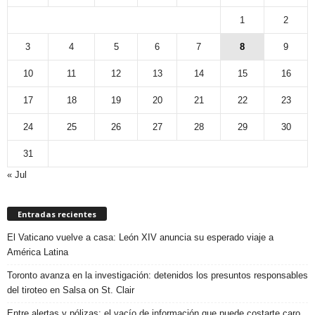
1
2
3
4
5
6
7
8
9
10
11
12
13
14
15
16
17
18
19
20
21
22
23
24
25
26
27
28
29
30
31
« Jul
Entradas recientes
El Vaticano vuelve a casa: León XIV anuncia su esperado viaje a
América Latina
Toronto avanza en la investigación: detenidos los presuntos responsables
del tiroteo en Salsa on St. Clair
Entre alertas y pólizas: el vacío de información que puede costarte caro