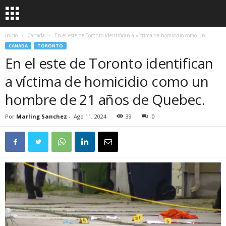
Inicio
Canada
En el este de Toronto identifican a víctima de homicidio como un...
CANADA
TORONTO
En el este de Toronto identifican
a víctima de homicidio como un
hombre de 21 años de Quebec.
Por
Marling Sanchez
-
Ago 11, 2024
39
0