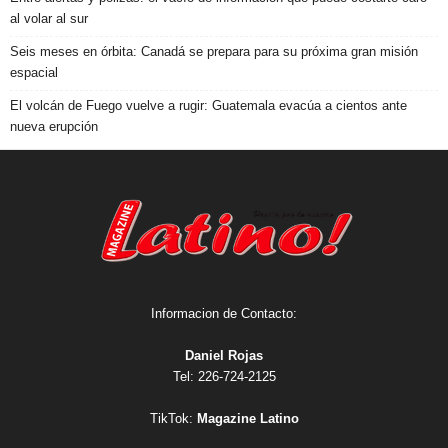
al volar al sur
Seis meses en órbita: Canadá se prepara para su próxima gran misión
espacial
El volcán de Fuego vuelve a rugir: Guatemala evacúa a cientos ante
nueva erupción
Informacion de Contacto:
Daniel Rojas
Tel: 226-724-2125
TikTok:
Magazine Latino