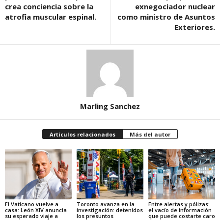
crea conciencia sobre la
exnegociador nuclear
atrofia muscular espinal.
como ministro de Asuntos
Exteriores.
Marling Sanchez
Artículos relacionados
Más del autor
El Vaticano vuelve a
Toronto avanza en la
Entre alertas y pólizas:
casa: León XIV anuncia
investigación: detenidos
el vacío de información
su esperado viaje a
los presuntos
que puede costarte caro