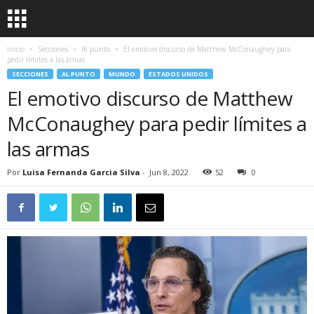
Inicio
Secciones
Al punto
El emotivo discurso de Matthew McConaughey para
pedir límites a las armas
SECCIONES
AL PUNTO
MUNDO
ESTADOS UNIDOS
El emotivo discurso de Matthew
McConaughey para pedir límites a
las armas
Por
Luisa Fernanda Garcia Silva
-
Jun 8, 2022
52
0