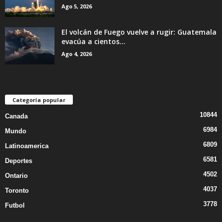
Ago 5, 2026
El volcán de Fuego vuelve a rugir: Guatemala
evacúa a cientos...
Ago 4, 2026
Categoría popular
10844
Canada
6984
Mundo
6809
Latinoamerica
6581
Deportes
4502
Ontario
4037
Toronto
3778
Futbol