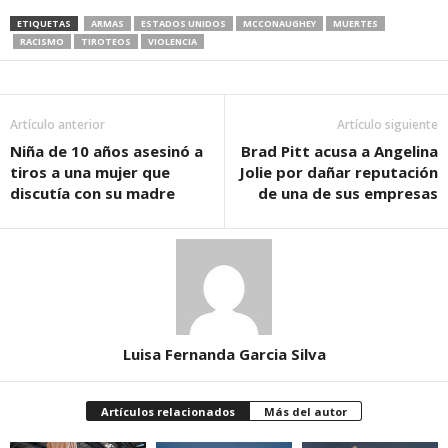
ETIQUETAS
ARMAS
ESTADOS UNIDOS
MCCONAUGHEY
MUERTES
RACISMO
TIROTEOS
VIOLENCIA
Artículo anterior
Artículo siguiente
Niña de 10 años asesinó a
Brad Pitt acusa a Angelina
tiros a una mujer que
Jolie por dañar reputación
discutía con su madre
de una de sus empresas
Luisa Fernanda Garcia Silva
Artículos relacionados
Más del autor