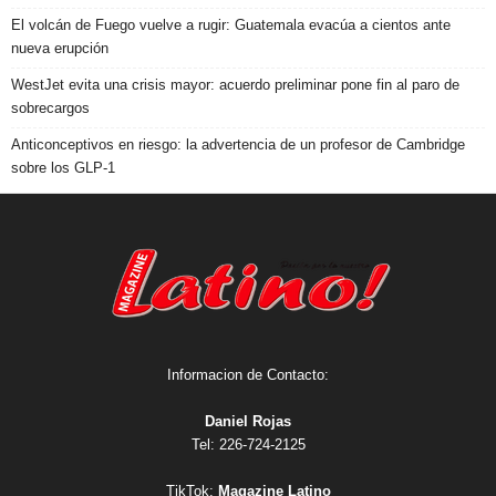
El volcán de Fuego vuelve a rugir: Guatemala evacúa a cientos ante
nueva erupción
WestJet evita una crisis mayor: acuerdo preliminar pone fin al paro de
sobrecargos
Anticonceptivos en riesgo: la advertencia de un profesor de Cambridge
sobre los GLP-1
Informacion de Contacto:
Daniel Rojas
Tel: 226-724-2125
TikTok:
Magazine Latino