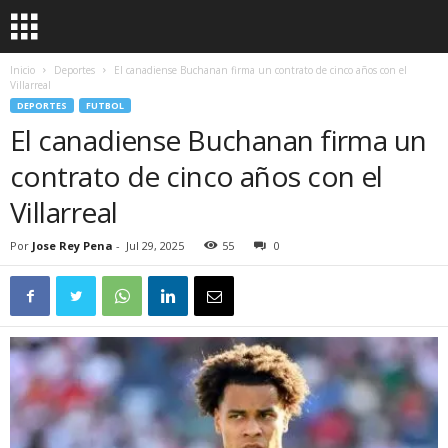
Inicio
Deportes
El canadiense Buchanan firma un contrato de cinco años con el
Villarreal
DEPORTES
FUTBOL
El canadiense Buchanan firma un
contrato de cinco años con el
Villarreal
Por
Jose Rey Pena
-
Jul 29, 2025
55
0