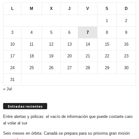
L
M
X
J
V
S
D
1
2
3
4
5
6
7
8
9
10
11
12
13
14
15
16
17
18
19
20
21
22
23
24
25
26
27
28
29
30
31
« Jul
Entradas recientes
Entre alertas y pólizas: el vacío de información que puede costarte caro
al volar al sur
Seis meses en órbita: Canadá se prepara para su próxima gran misión