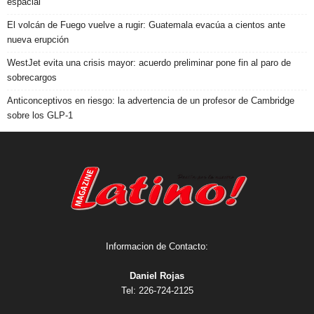
espacial
El volcán de Fuego vuelve a rugir: Guatemala evacúa a cientos ante
nueva erupción
WestJet evita una crisis mayor: acuerdo preliminar pone fin al paro de
sobrecargos
Anticonceptivos en riesgo: la advertencia de un profesor de Cambridge
sobre los GLP-1
Informacion de Contacto:
Daniel Rojas
Tel: 226-724-2125