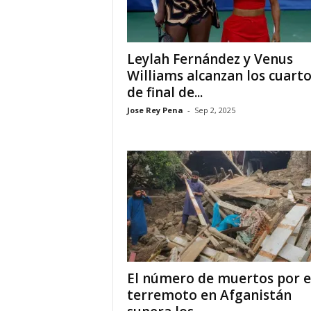
i
Leylah Fernández y Venus
a
Williams alcanzan los cuart
s
de final de...
Jose Rey Pena
-
Sep 2, 2025
p
a
r
a
l
a
El número de muertos por e
terremoto en Afganistán
t