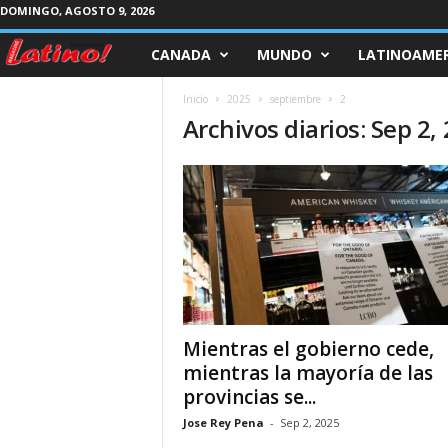
DOMINGO, AGOSTO 9, 2026
CANADA
MUNDO
LATINOAMER
M
a
Inicio
2025
septiembre
2
Archivos diarios: Sep 2,
g
a
z
i
n
Mientras el gobierno cede,
e
mientras la mayoría de las
provincias se...
L
Jose Rey Pena
-
Sep 2, 2025