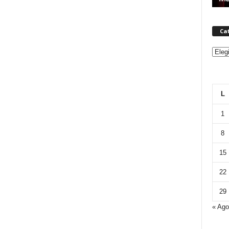
Ca
Categ
L
1
8
15
22
29
« Ago