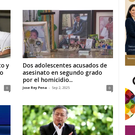
to y
Dos adolescentes acusados de
io
asesinato en segundo grado
por el homicidio...
Jose Rey Pena
-
Sep 2, 2025
0
0