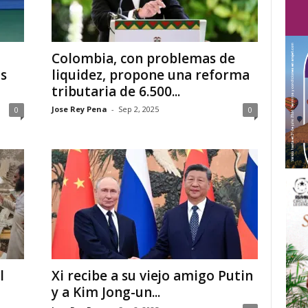
Colombia, con problemas de
os
liquidez, propone una reforma
tributaria de 6.500...
Jose Rey Pena
-
Sep 2, 2025
0
0
l
Xi recibe a su viejo amigo Putin
y a Kim Jong-un...