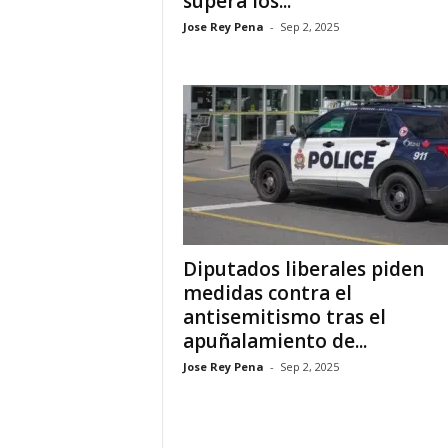
supera los...
Jose Rey Pena
-
Sep 2, 2025
i
n
o
s
e
n
Diputados liberales piden
medidas contra el
C
antisemitismo tras el
apuñalamiento de...
a
Jose Rey Pena
-
Sep 2, 2025
n
a