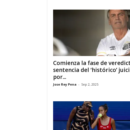
a
t
i
n
o
Comienza la fase de veredic
–
sentencia del ‘histórico’ juic
por...
N
Jose Rey Pena
-
Sep 2, 2025
o
t
i
c