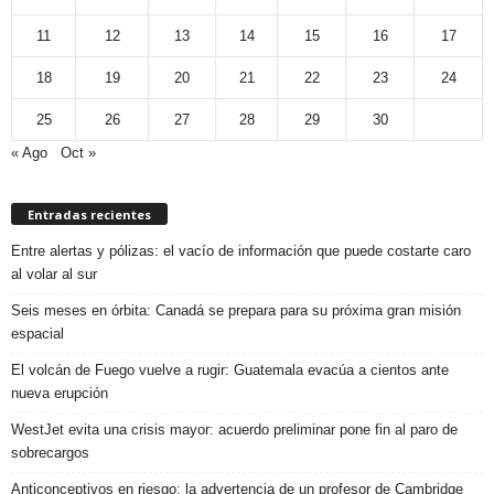
11
12
13
14
15
16
17
18
19
20
21
22
23
24
25
26
27
28
29
30
« Ago
Oct »
Entradas recientes
Entre alertas y pólizas: el vacío de información que puede costarte caro
al volar al sur
Seis meses en órbita: Canadá se prepara para su próxima gran misión
espacial
El volcán de Fuego vuelve a rugir: Guatemala evacúa a cientos ante
nueva erupción
WestJet evita una crisis mayor: acuerdo preliminar pone fin al paro de
sobrecargos
Anticonceptivos en riesgo: la advertencia de un profesor de Cambridge