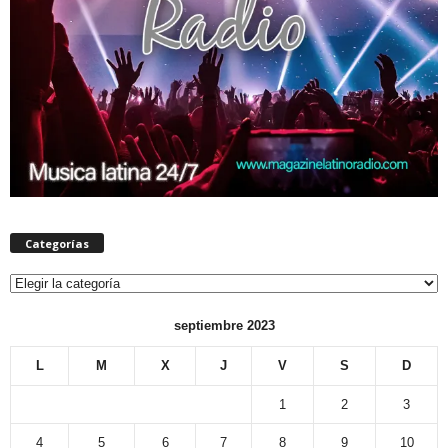
Categorías
Categorías
septiembre 2023
L
M
X
J
V
S
D
1
2
3
4
5
6
7
8
9
10