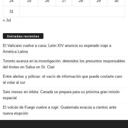
24
25
26
27
28
29
30
31
« Jul
Entradas recientes
El Vaticano vuelve a casa: León XIV anuncia su esperado viaje a
América Latina
Toronto avanza en la investigación: detenidos los presuntos responsables
del tiroteo en Salsa on St. Clair
Entre alertas y pólizas: el vacío de información que puede costarte caro
al volar al sur
Seis meses en órbita: Canadá se prepara para su próxima gran misión
espacial
El volcán de Fuego vuelve a rugir: Guatemala evacúa a cientos ante
nueva erupción