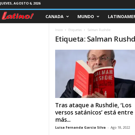
JUEVES, AGOSTO 6, 2026
CANADA
MUNDO
LATINOAMER
M
a
Inicio
Etiquetas
Salman Rushdie
Etiqueta: Salman Rushd
g
a
z
i
n
Tras ataque a Rushdie, ‘Los
e
versos satánicos’ está entre 
más...
L
Luisa Fernanda Garcia Silva
-
Ago 18, 2022