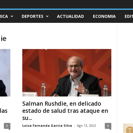
ICA
DEPORTES
ACTUALIDAD
ECONOMIA
EDI
ie
Salman Rushdie, en delicado
las
estado de salud tras ataque en
su...
Luisa Fernanda Garcia Silva
-
Ago 13, 2022
0
0