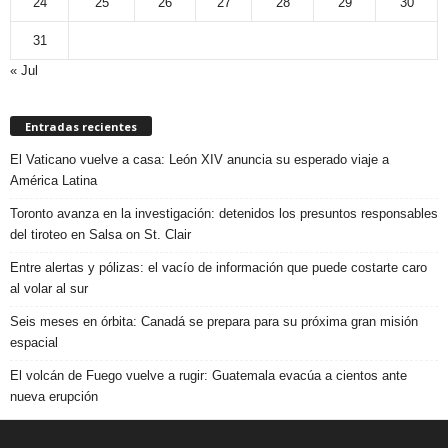
24
25
26
27
28
29
30
31
« Jul
Entradas recientes
El Vaticano vuelve a casa: León XIV anuncia su esperado viaje a
América Latina
Toronto avanza en la investigación: detenidos los presuntos responsables
del tiroteo en Salsa on St. Clair
Entre alertas y pólizas: el vacío de información que puede costarte caro
al volar al sur
Seis meses en órbita: Canadá se prepara para su próxima gran misión
espacial
El volcán de Fuego vuelve a rugir: Guatemala evacúa a cientos ante
nueva erupción