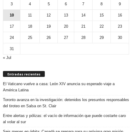
3
4
5
6
7
8
9
10
11
12
13
14
15
16
17
18
19
20
21
22
23
24
25
26
27
28
29
30
31
« Jul
Entradas recientes
El Vaticano vuelve a casa: León XIV anuncia su esperado viaje a
América Latina
Toronto avanza en la investigación: detenidos los presuntos responsables
del tiroteo en Salsa on St. Clair
Entre alertas y pólizas: el vacío de información que puede costarte caro
al volar al sur
Seis meses en órbita: Canadá se prepara para su próxima gran misión