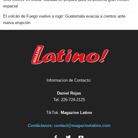
espacial
El volcán de Fuego vuelve a rugir: Guatemala evacúa a cientos ante
nueva erupción
Informacion de Contacto:
Daniel Rojas
Tel: 226-724-2125
TikTok:
Magazine Latino
Contáctanos:
contact@magazinelatino.com