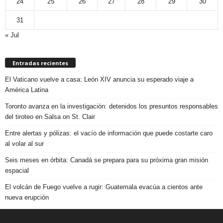
24
25
26
27
28
29
30
31
« Jul
Entradas recientes
El Vaticano vuelve a casa: León XIV anuncia su esperado viaje a
América Latina
Toronto avanza en la investigación: detenidos los presuntos responsables
del tiroteo en Salsa on St. Clair
Entre alertas y pólizas: el vacío de información que puede costarte caro
al volar al sur
Seis meses en órbita: Canadá se prepara para su próxima gran misión
espacial
El volcán de Fuego vuelve a rugir: Guatemala evacúa a cientos ante
nueva erupción