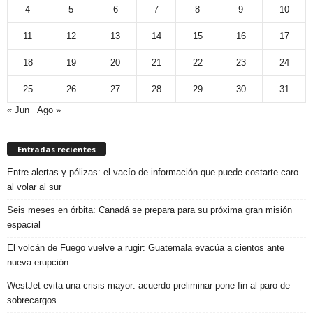
4
5
6
7
8
9
10
11
12
13
14
15
16
17
18
19
20
21
22
23
24
25
26
27
28
29
30
31
« Jun
Ago »
Entradas recientes
Entre alertas y pólizas: el vacío de información que puede costarte caro
al volar al sur
Seis meses en órbita: Canadá se prepara para su próxima gran misión
espacial
El volcán de Fuego vuelve a rugir: Guatemala evacúa a cientos ante
nueva erupción
WestJet evita una crisis mayor: acuerdo preliminar pone fin al paro de
sobrecargos